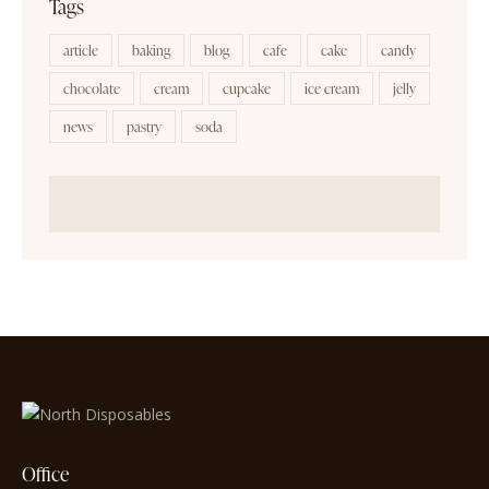
Tags
article
baking
blog
cafe
cake
candy
chocolate
cream
cupcake
ice cream
jelly
news
pastry
soda
Office